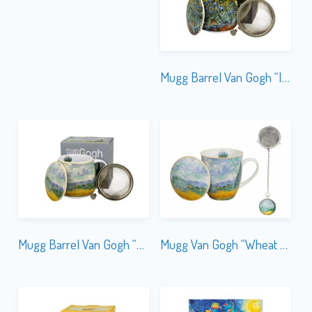
Mugg Barrel Van Gogh “Irises” m. Tesil
Mugg Barrel Van Gogh “Wheat Field” m. Tesil
Mugg Van Gogh “Wheat Field” m. Tesil & Tag