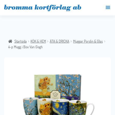
Startsida
KÖK & HEM
ÄTA & DRICKA
Muggar Porslin & Glas
4-p Mugg i Box Van Gogh