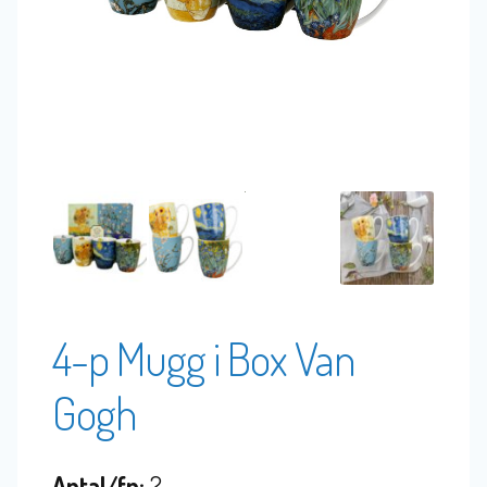
4-p Mugg i Box Van
Gogh
Antal/fp:
2