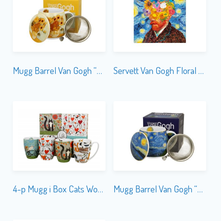
Mugg Barrel Van Gogh “Sunflowers” m. Tesil
Servett Van Gogh Floral Dream
4-p Mugg i Box Cats World
Mugg Barrel Van Gogh “Starry Night” m.Tesil