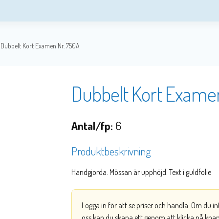
Dubbelt Kort Examen Nr. 750A
Dubbelt Kort Exame
Antal/fp:
6
Produktbeskrivning
Handgjorda. Mössan är upphöjd. Text i guldfolie
Logga in för att se priser och handla. Om du i
oss kan du skapa ett genom att klicka på kna