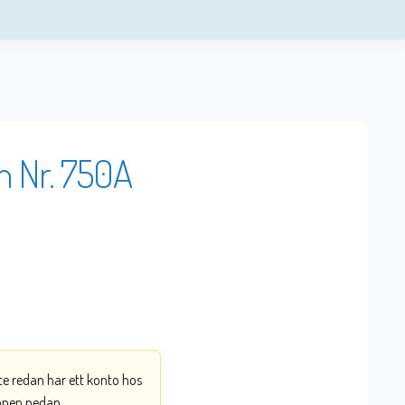
n Nr. 750A
nte redan har ett konto hos
ppen nedan.