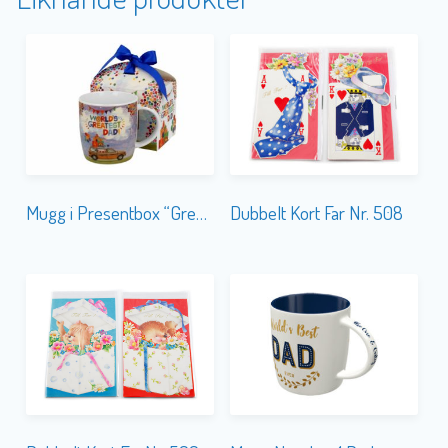
Mugg i Presentbox “Greatest Dad”
Dubbelt Kort Far Nr. 508