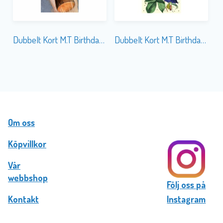
Dubbelt Kort M.T Birthday WT021
Dubbelt Kort M.T Birthday HB182 Glitter
Om oss
Köpvillkor
Vår
webbshop
Följ oss på
Kontakt
Instagram