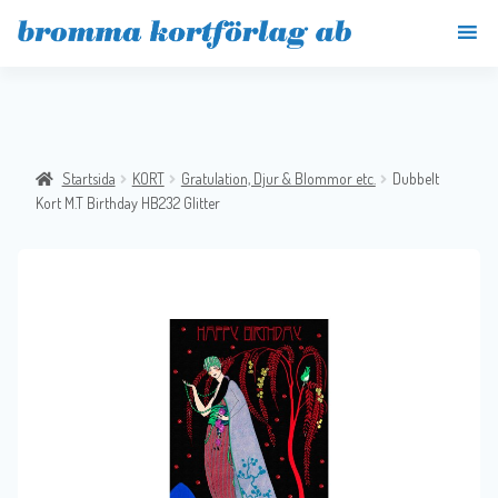
Startsida
KORT
Gratulation, Djur & Blommor etc.
Dubbelt
Kort M.T Birthday HB232 Glitter