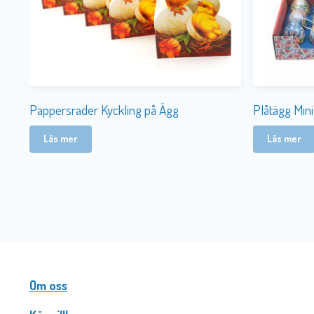
Pappersrader Kyckling på Ägg
Plåtägg Min
Läs mer
Läs mer
Om oss