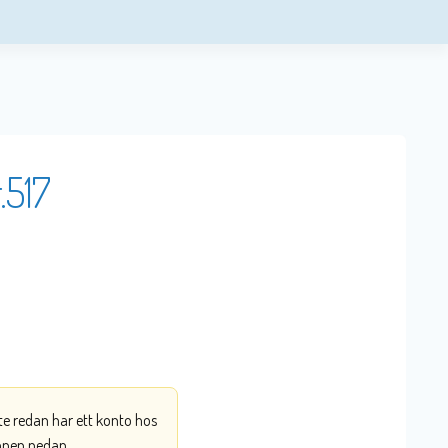
.517
nte redan har ett konto hos
ppen nedan.