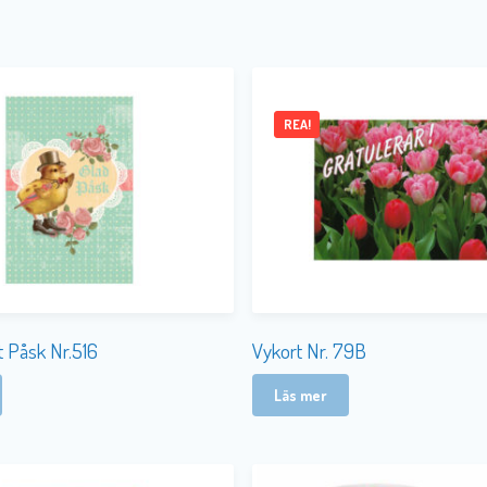
REA!
t Påsk Nr.516
Vykort Nr. 79B
Läs mer