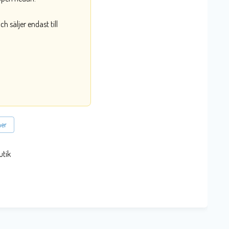
 säljer endast till
ner
utik