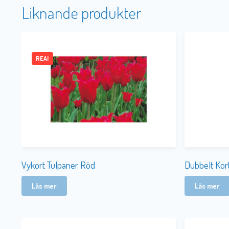
Liknande produkter
REA!
Vykort Tulpaner Röd
Dubbelt Kor
Läs mer
Läs mer