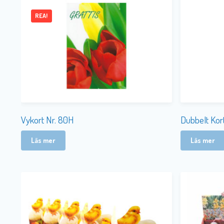
REA!
Vykort Nr. 80H
Dubbelt Kor
Läs mer
Läs mer