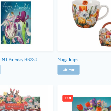
t M.T Birthday HB230
Mugg Tulips
Läs mer
REA!