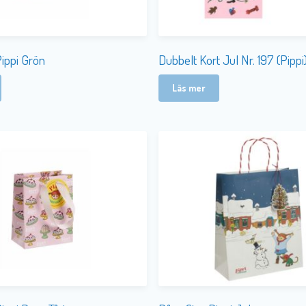
Pippi Grön
Dubbelt Kort Jul Nr. 197 (Pippi
Läs mer