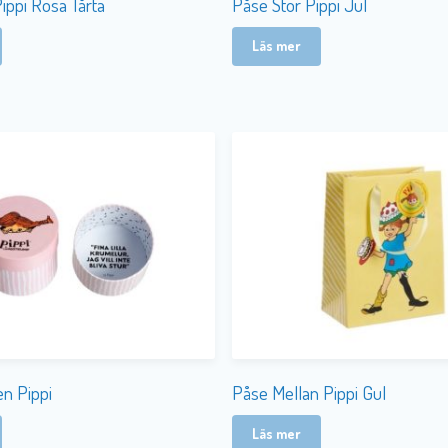
ippi Rosa Tårta
Påse Stor Pippi Jul
Läs mer
en Pippi
Påse Mellan Pippi Gul
Läs mer