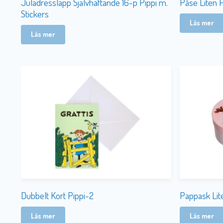
Juladresslapp Självhäftande 16-p Pippi m.
Påse Liten P
Stickers
Läs mer
Läs mer
Dubbelt Kort Pippi-2
Pappask Lit
Läs mer
Läs mer