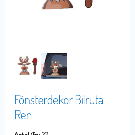
Fönsterdekor Bilruta
Ren
Antal/fp:
22