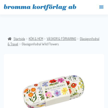
Startsida
KÖK & HEM
VÄSKOR & FÖRVARING
Glasögonfodral
& Travel
Glasögonfodral Wild Flowers