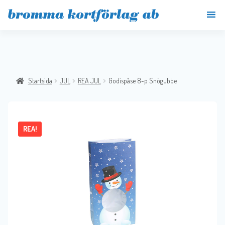
Startsida
JUL
REA JUL
Godispåse 8-p Snögubbe
REA!