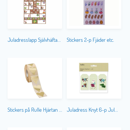
Juladresslapp Självhäftande 40-p FINSK TEXT m. Stickers
Stickers 2-p Fjäder etc.
Stickers på Rulle Hjärtan Guld
Juladress Knyt 6-p Julmöss