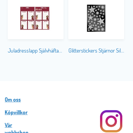
Juladresslapp Självhäftande 12-p Julnostalgi
Glitterstickers Stjärnor Silver
Om oss
Köpvillkor
Vår
webbshop