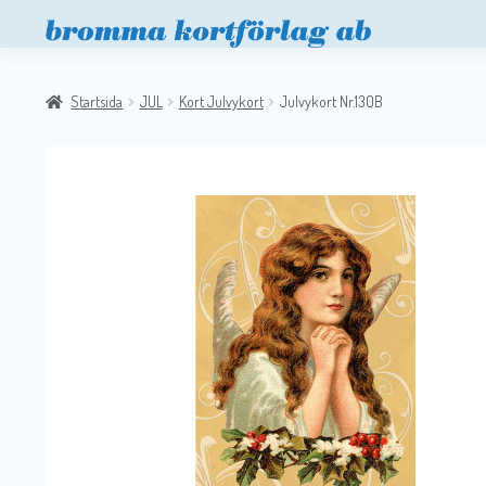
Startsida
JUL
Kort Julvykort
Julvykort Nr.130B