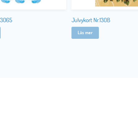
Julvykort Nr.130B
 3065
Läs mer