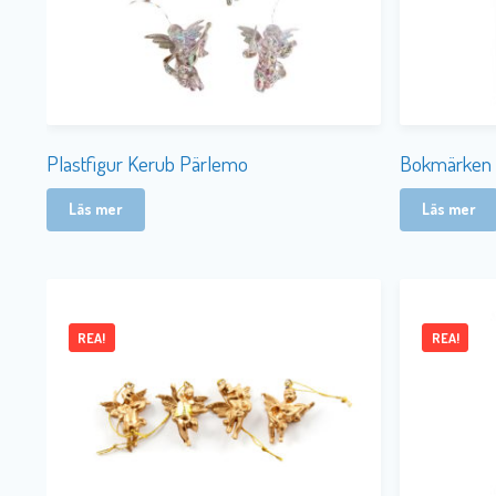
Plastfigur Kerub Pärlemo
Bokmärken 2
Läs mer
Läs mer
REA!
REA!