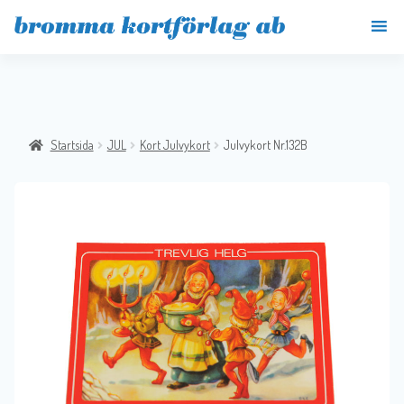
Startsida
JUL
Kort Julvykort
Julvykort Nr.132B