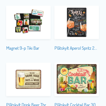
Magnet 9-p Tiki Bar
Plåtskylt Aperol Spritz 20×30
Plåtskylt Drink Beer Three Days 15×20
Plåtskylt Cocktail Bar 30×40