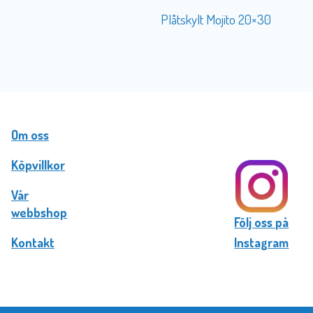
Plåtskylt Mojito 20×30
Om oss
Köpvillkor
Vår
webbshop
Följ oss på
Kontakt
Instagram