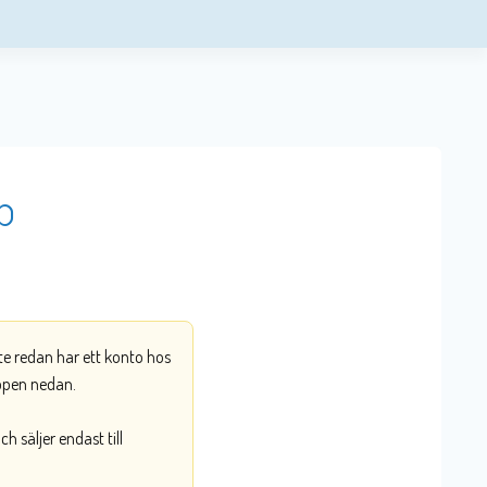
p
nte redan har ett konto hos
ppen nedan.
 säljer endast till