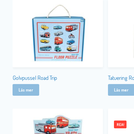
Golvpussel Road Trip
Tatuering Ro
Läs mer
Läs mer
REA!