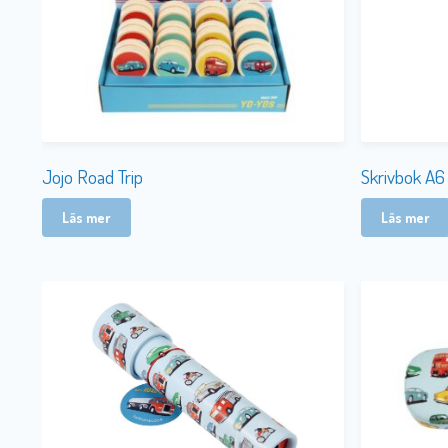
Jojo Road Trip
Skrivbok A6
Läs mer
Läs mer