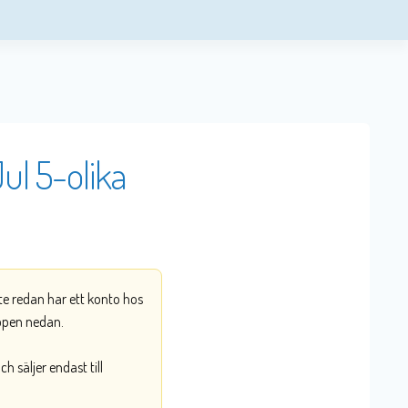
l 5-olika
nte redan har ett konto hos
ppen nedan.
 säljer endast till