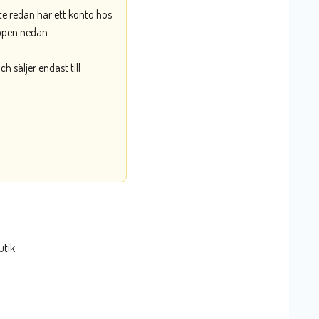
nte redan har ett konto hos
ppen nedan.
 säljer endast till
utik