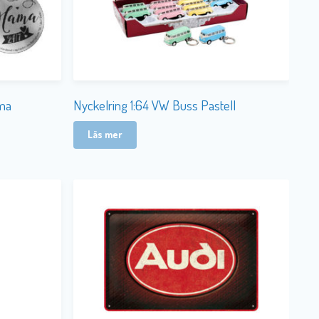
ama
Nyckelring 1:64 VW Buss Pastell
Läs mer