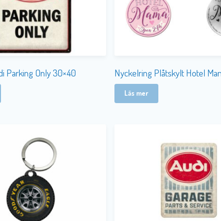
udi Parking Only 30×40
Nyckelring Plåtskylt Hotel M
Läs mer