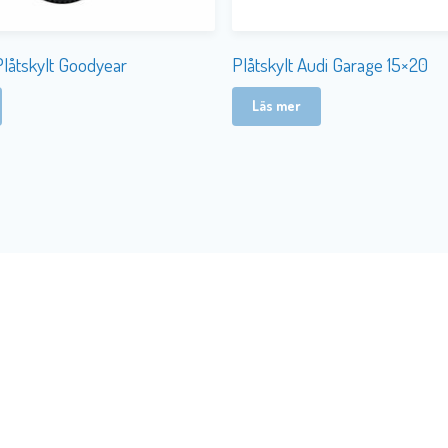
Plåtskylt Goodyear
Plåtskylt Audi Garage 15×20
Läs mer