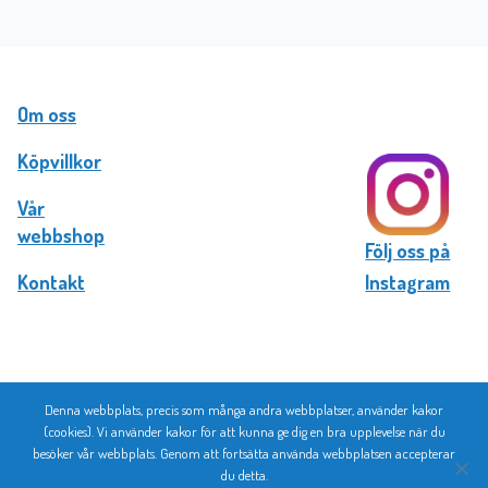
Om oss
Köpvillkor
Vår
webbshop
Följ oss på
Kontakt
Instagram
Denna webbplats, precis som många andra webbplatser, använder kakor
© 2026 Bromma Kortförlag
(cookies). Vi använder kakor för att kunna ge dig en bra upplevelse när du
besöker vår webbplats. Genom att fortsätta använda webbplatsen accepterar
du detta.