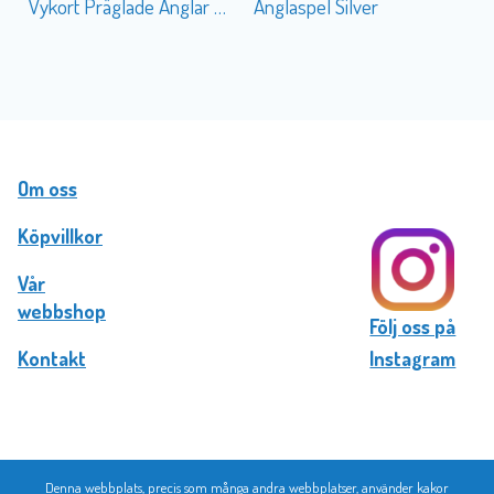
Vykort Präglade Änglar VD
Änglaspel Silver
Om oss
Köpvillkor
Vår
webbshop
Följ oss på
Kontakt
Instagram
Denna webbplats, precis som många andra webbplatser, använder kakor