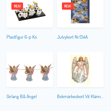
REA!
REA!
Plastfigur 6-p Ko
Julvykort Nr.134A
Girlang Blå Ängel
Bokmärkeskort Vit Klänning 5017