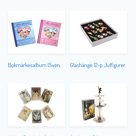
Bokmärkesalbum (Svensk Text) ERBJUDANDE
Glashänge 12-p Julfigurer