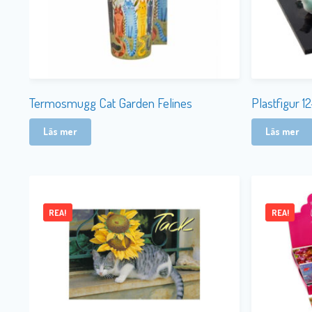
Termosmugg Cat Garden Felines
Plastfigur 1
Läs mer
Läs mer
REA!
REA!