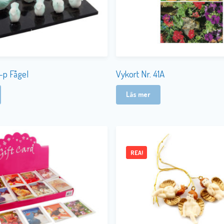
2-p Fågel
Vykort Nr. 41A
Läs mer
REA!