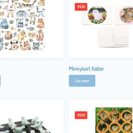
REA!
s
Minivykort Katter
Läs mer
REA!