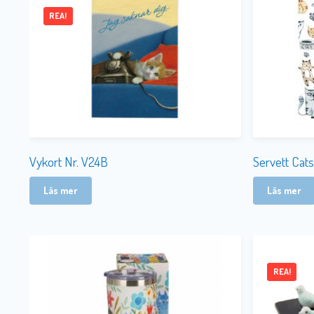
REA!
Vykort Nr. V24B
Servett Cat
Läs mer
Läs mer
REA!