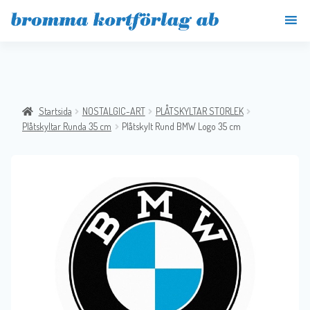
Startsida
NOSTALGIC-ART
PLÅTSKYLTAR STORLEK
Plåtskyltar Runda 35 cm
Plåtskylt Rund BMW Logo 35 cm