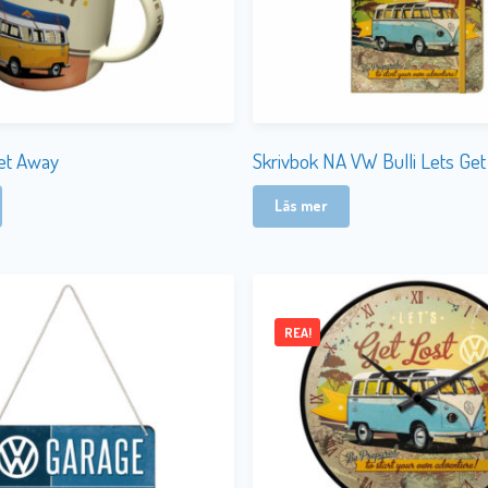
et Away
Skrivbok NA VW Bulli Lets Get
Läs mer
REA!