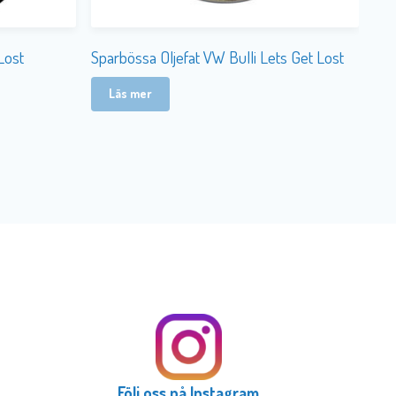
Lost
Sparbössa Oljefat VW Bulli Lets Get Lost
Läs mer
Följ oss på Instagram