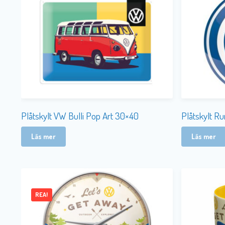
Plåtskylt VW Bulli Pop Art 30×40
Plåtskylt 
Läs mer
Läs mer
REA!