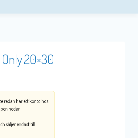
g Only 20×30
nte redan har ett konto hos
ppen nedan.
 säljer endast till