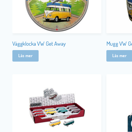
Väggklocka VW Get Away
Mugg VW G
Läs mer
Läs mer