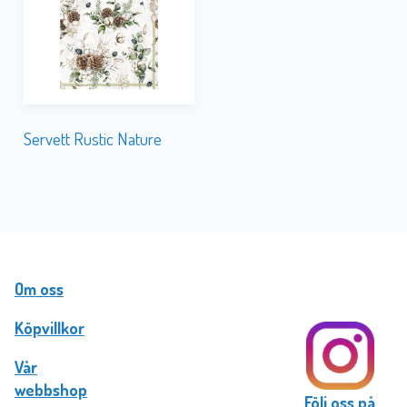
Servett Rustic Nature
Om oss
Köpvillkor
Vår
webbshop
Följ oss på