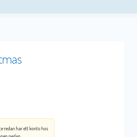
stmas
nte redan har ett konto hos
ppen nedan.