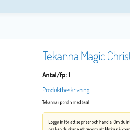
Tekanna Magic Chri
Antal/fp:
1
Produktbeskrivning
Tekanna i porslin med tesil
Logga in för att se priser och handla. Om du i
oss kan du skapa ett genom att klicka på kna