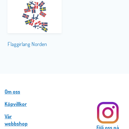
Flaggirlang Norden
Om oss
Köpvillkor
Vår
webbshop
Följ oss på