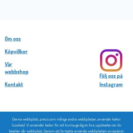
Om oss
Köpvillkor
Vår
webbshop
Följ oss på
Kontakt
Instagram
Denna webbplats, precis som många andra webbplatser, använder kakor
© 2026 Bromma Kortförlag
(cookies). Vi använder kakor för att kunna ge dig en bra upplevelse när du
besöker vår webbplats. Genom att fortsätta använda webbplatsen accepterar