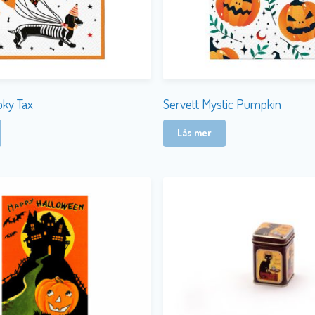
oky Tax
Servett Mystic Pumpkin
Läs mer