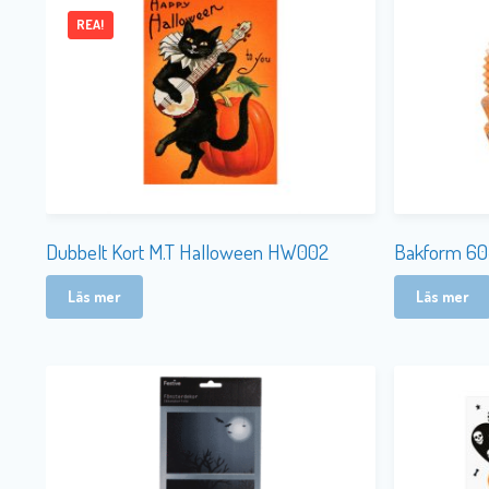
REA!
Dubbelt Kort M.T Halloween HW002
Bakform 60
Läs mer
Läs mer