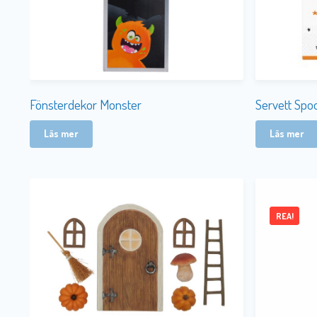
Fönsterdekor Monster
Servett Spo
Läs mer
Läs mer
REA!