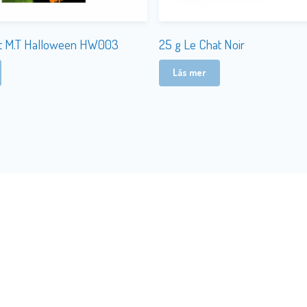
rt M.T Halloween HW003
25 g Le Chat Noir
Läs mer