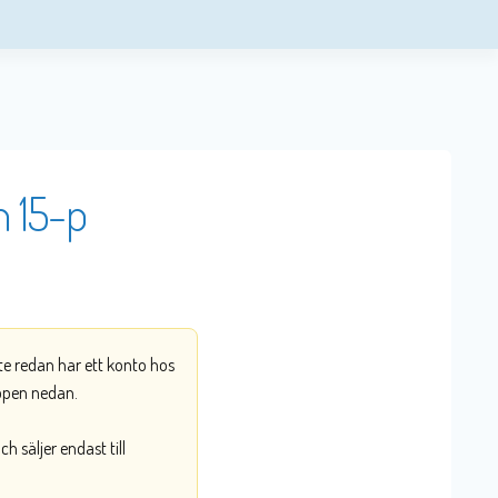
n 15-p
nte redan har ett konto hos
ppen nedan.
 säljer endast till