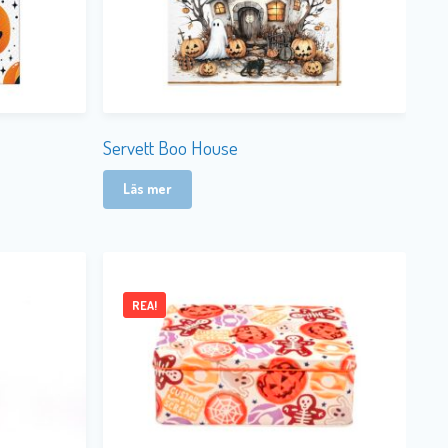
Servett Boo House
Läs mer
REA!